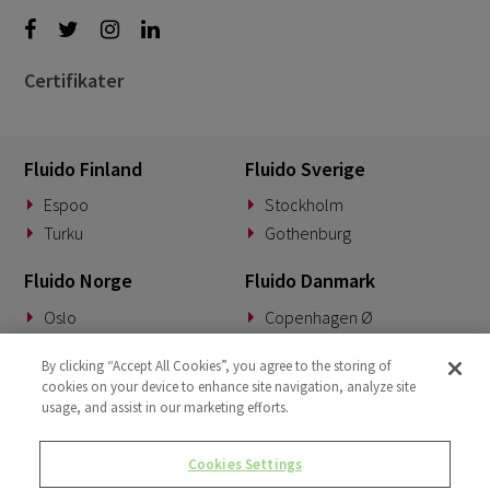
Certifikater
Fluido Finland
Fluido Sverige
Espoo
Stockholm
Turku
Gothenburg
Fluido Norge
Fluido Danmark
Oslo
Copenhagen Ø
Fluido Tyskland
Fluido Benelux
By clicking “Accept All Cookies”, you agree to the storing of
cookies on your device to enhance site navigation, analyze site
Munich
Woerden
usage, and assist in our marketing efforts.
Fluido UK&I
Fluido Slovakia
Cookies Settings
London
Banská Bystrica