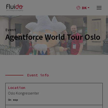
DK
Event
Agentforce World Tour Oslo
Event info
Location
Oslo Kongressenter
On map