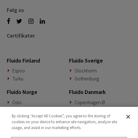
Følg os
Certifikater
Fluido Finland
Fluido Sverige
Espoo
Stockholm
Turku
Gothenburg
Fluido Norge
Fluido Danmark
Oslo
Copenhagen Ø
Fluido Tyskland
Fluido Benelux
By clicking “Accept All Cookies”, you agree to the storing of
cookies on your device to enhance site navigation, analyze site
Munich
Woerden
usage, and assist in our marketing efforts.