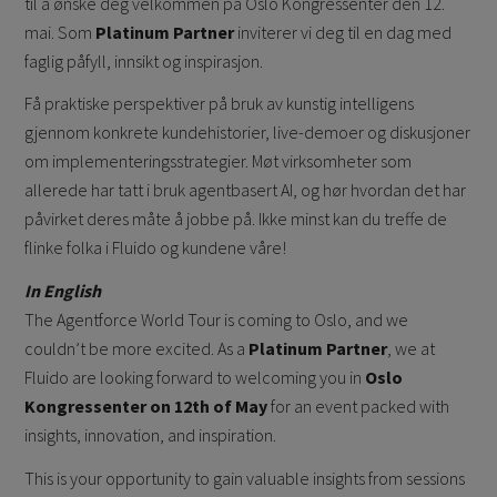
til å ønske deg velkommen på Oslo Kongressenter den 12.
mai. Som
Platinum Partner
inviterer vi deg til en dag med
faglig påfyll, innsikt og inspirasjon.
Få praktiske perspektiver på bruk av kunstig intelligens
gjennom konkrete kundehistorier, live-demoer og diskusjoner
om implementeringsstrategier. Møt virksomheter som
allerede har tatt i bruk agentbasert AI, og hør hvordan det har
påvirket deres måte å jobbe på. Ikke minst kan du treffe de
flinke folka i Fluido og kundene våre!
In English
The Agentforce World Tour is coming to Oslo, and we
couldn’t be more excited. As a
Platinum Partner
, we at
Fluido are looking forward to welcoming you in
Oslo
Kongressenter on 12th of May
for an event packed with
insights, innovation, and inspiration.
This is your opportunity to gain valuable insights from sessions