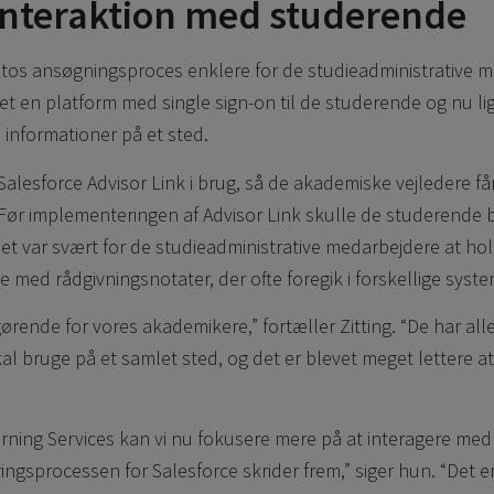
interaktion med studerende
ltos ansøgningsproces enklere for de studieadministrative 
et en platform med single sign-on til de studerende og nu li
 informationer på et sted.
Salesforce Advisor Link i brug, så de akademiske vejledere få
 Før implementeringen af Advisor Link skulle de studerende
 Det var svært for de studieadministrative medarbejdere at ho
 med rådgivningsnotater, der ofte foregik i forskellige syste
gørende for vores akademikere,” fortæller Zitting. “De har al
kal bruge på et samlet sted, og det er blevet meget lettere a
rning Services kan vi nu fokusere mere på at interagere me
gsprocessen for Salesforce skrider frem,” siger hun. “Det er