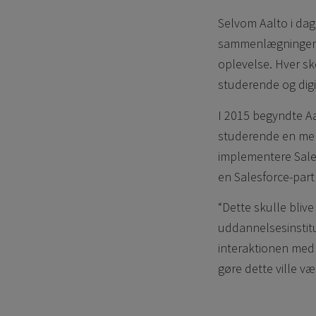
Selvom Aalto i dag
sammenlægningen o
oplevelse. Hver sk
studerende og digi
I 2015 begyndte Aa
studerende en mere
implementere Sales
en Salesforce-part
“Dette skulle blive 
uddannelsesinstit
interaktionen med 
gøre dette ville v