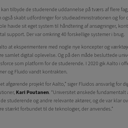
 kan tilbyde de studerende uddannelse på tværs af flere fag
gså skabt udfordringer for studieadministrationen og for d
ole havde sit eget system til håndtering af ansøgninger, ko
tal support. Der var omkring 40 forskellige systemer i brug.
lto at eksperimentere med nogle nye koncepter og værktøjer
 samlet digital oplevelse. Og på den måde besluttede unive
force som platform for de studerende. I 2020 gik Aalto i of
ner og Fluido vandt kontrakten.
et afgørende projekt for Aalto,” siger Fluidos ansvarlig for dig
utioner,
Kari Poutanen
. “Universitet ønskede fundamentalt
de studerende og andre relevante aktører, og de var klar over
ære stærkt forbundet til de teknologier, der anvendes.”