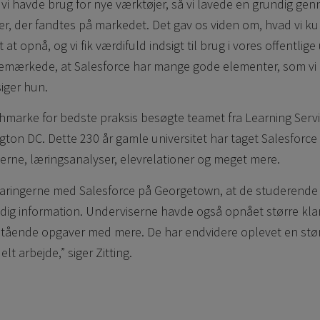
at vi havde brug for nye værktøjer, så vi lavede en grundig g
ger, der fandtes på markedet. Det gav os viden om, hvad vi k
 at opnå, og vi fik værdifuld indsigt til brug i vores offentlige
bemærkede, at Salesforce har mange gode elementer, som vi 
iger hun.
hmarke for bedste praksis besøgte teamet fra Learning Ser
gton DC. Dette 230 år gamle universitet har taget Salesforce 
serne, læringsanalyser, elevrelationer og meget mere.
rfaringerne med Salesforce på Georgetown, at de studerende
ndig information. Underviserne havde også opnået større kl
tående opgaver med mere. De har endvidere oplevet en stør
 arbejde,” siger Zitting.