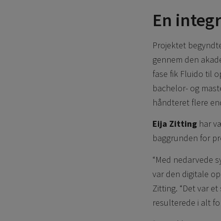
En integ
Projektet begyndt
gennem den akademi
fase fik Fluido ti
bachelor- og maste
håndteret flere en
Eija Zitting
har væ
baggrunden for pro
“Med nedarvede sys
var den digitale o
Zitting. “Det var e
resulterede i alt f