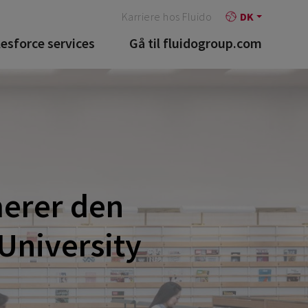
Karriere hos Fluido
DK
lesforce services
Gå til fluidogroup.com
merer den
University