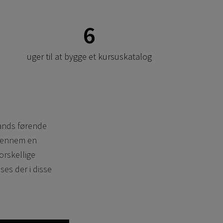
6
uger til at bygge et kursuskatalog
lands førende
 gennem en
orskellige
es der i disse