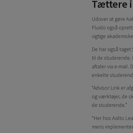
Tættere 
Udover at gøre Aa
Fluido også oprett
vigtige akademiske
De har også taget 
til de studerende.
aftaler via e-mail.
enkelte studerende
“Advisor Link er af
og værktøjer, de s
de studerende.”
“Her hos Aalto Lea
mens implementerin