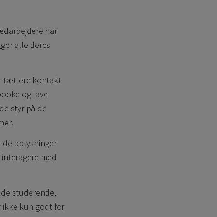
medarbejdere har
gger alle deres
r tættere kontakt
 booke og lave
lde styr på de
mer.
le de oplysninger
t interagere med
d de studerende,
 ikke kun godt for