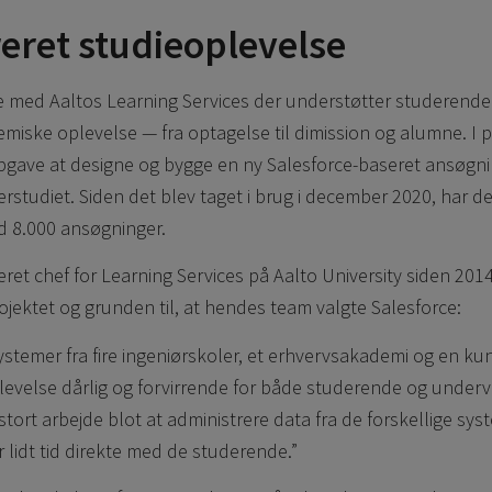
reret studieoplevelse
e med Aaltos Learning Services der understøtter studerende
ske oplevelse — fra optagelse til dimission og alumne. I pr
l opgave at designe og bygge en ny Salesforce-baseret ansøgni
rstudiet. Siden det blev taget i brug i december 2020, har d
d 8.000 ansøgninger.
ret chef for Learning Services på Aalto University siden 2014
jektet og grunden til, at hendes team valgte Salesforce:
temer fra fire ingeniørskoler, et erhvervsakademi og en ku
plevelse dårlig og forvirrende for både studerende og undervi
t stort arbejde blot at administrere data fra de forskellige sys
or lidt tid direkte med de studerende.”