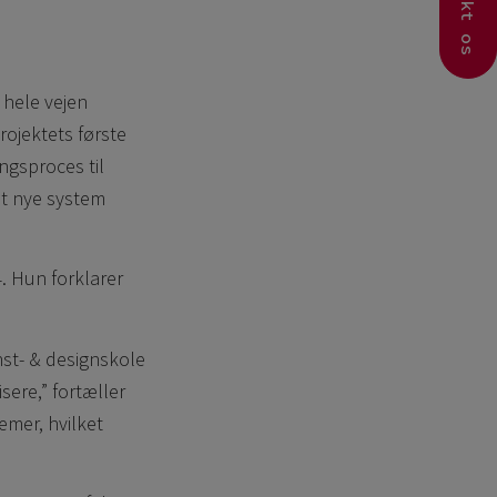
Kontakt os
 hele vejen
ojektets første
ngsproces til
et nye system
. Hun forklarer
nst- & designskole
sere,” fortæller
temer, hvilket