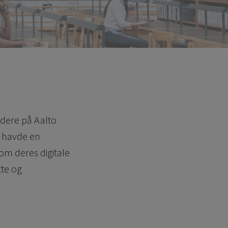
jdere på Aalto
e havde en
som deres digitale
tte og