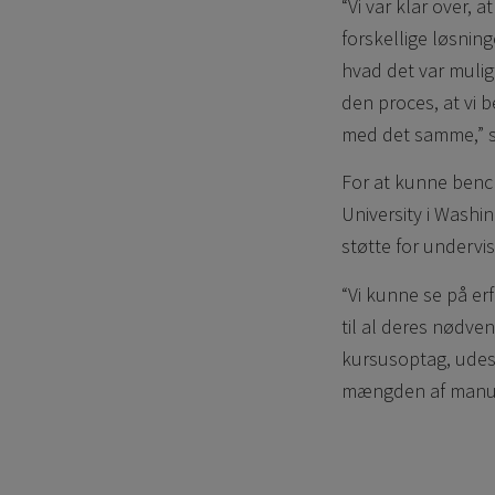
“Vi var klar over, 
forskellige løsnin
hvad det var muligt
den proces, at vi 
med det samme,” s
For at kunne benc
University i Washin
støtte for undervi
“Vi kunne se på e
til al deres nødve
kursusoptag, udes
mængden af manuelt