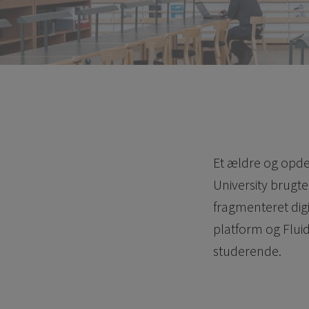
Et ældre og opde
University brugt
fragmenteret digi
platform og Flui
studerende.