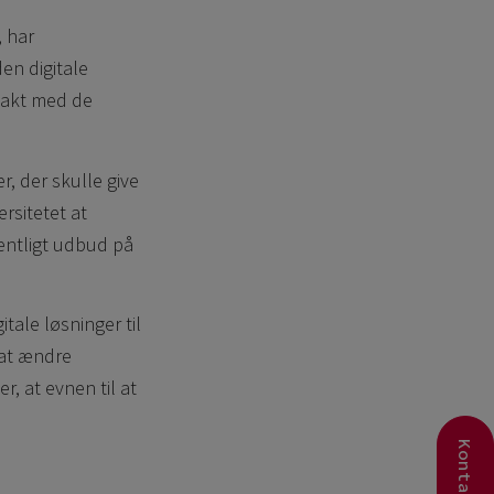
, har
en digitale
ntakt med de
, der skulle give
rsitetet at
fentligt udbud på
itale løsninger til
 at ændre
, at evnen til at