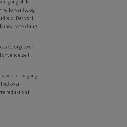
ennemgang af de
unne forvente, og
 udbud. Det var i
kunne tage i brug
vices Georgetown
i anvendelse til
 havde let adgang
arhed over
re reduktion i