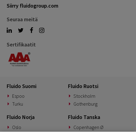
Siirry fluidogroup.com
Seuraa meitä
Sertifikaatit
Fluido Suomi
Fluido Ruotsi
Espoo
Stockholm
Turku
Gothenburg
Fluido Norja
Fluido Tanska
Oslo
Copenhagen Ø