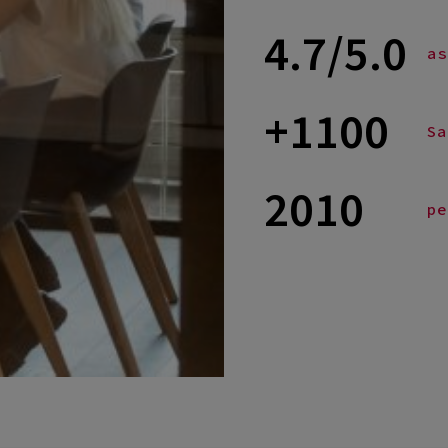
4.7/5.0
as
+1100
Sa
2010
pe