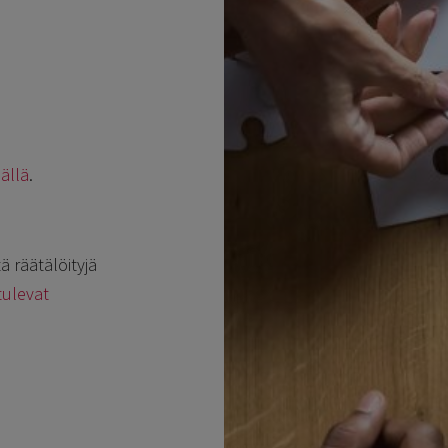
ällä
.
ä räätälöityjä
tulevat