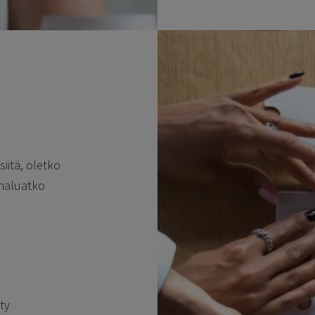
iitä, oletko
 haluatko
ty