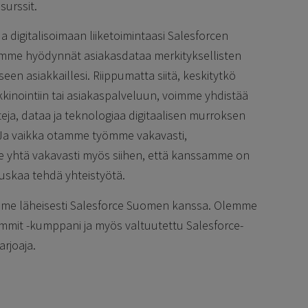
esurssit.
 digitalisoimaan liiketoimintaasi Salesforcen
amme hyödynnät asiakasdataa merkityksellisten
een asiakkaillesi. Riippumatta siitä, keskitytkö
kkinointiin tai asiakaspalveluun, voimme yhdistää
eja, dataa ja teknologiaa digitaalisen murroksen
. Ja vaikka otamme työmme vakavasti,
yhtä vakavasti myös siihen, että kanssamme on
uskaa tehdä yhteistyötä.
me läheisesti Salesforce Suomen kanssa. Olemme
mmit -kumppani ja myös valtuutettu Salesforce-
rjoaja.