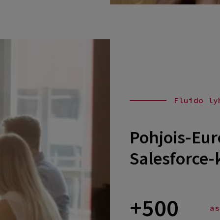
Fluido ly
Pohjois-Eur
Salesforce-
+500
as