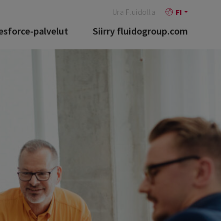
Ura Fluidolla
FI
esforce-palvelut
Siirry fluidogroup.com