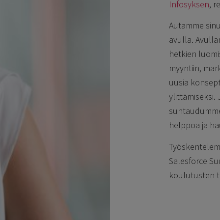
Infosyksen
, r
Autamme sinua
avulla. Avull
hetkien luomis
myyntiin, mar
uusia konsept
ylittämiseksi
suhtaudumme 
helppoa ja ha
Työskentelem
Salesforce Su
koulutusten ta