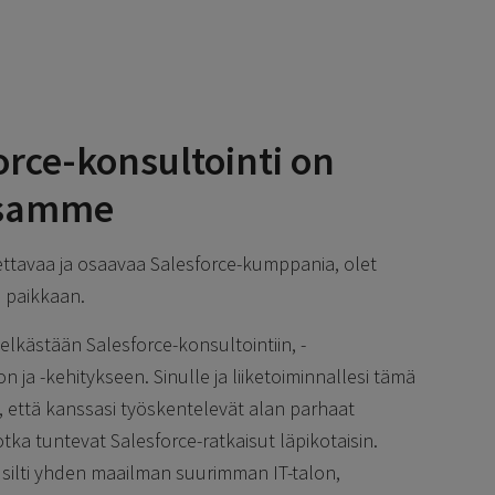
orce-konsultointi on
samme
tettavaa ja osaavaa Salesforce-kumppania, olet
n paikkaan.
lkästään Salesforce-konsultointiin, -
 ja -kehitykseen. Sinulle ja liiketoiminnallesi tämä
ä, että kanssasi työskentelevät alan parhaat
otka tuntevat Salesforce-ratkaisut läpikotaisin.
 silti yhden maailman suurimman IT-talon,