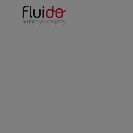
VTT: Pohja tekoäly
Lue, kuinka VTT aloitti muutosmatkan Sale
Fluidon kanssa uudistaakseen CRM-järjest
kehittääkseen uutta myynti- ja asiakassuh
Sen lisäksi, että VTT:llä on nyt sekä 360 a