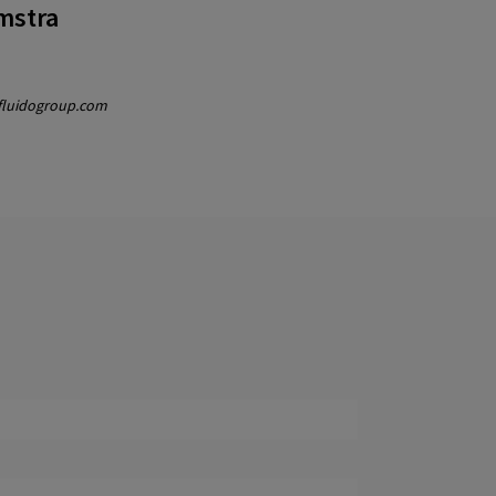
mstra
fluidogroup.com