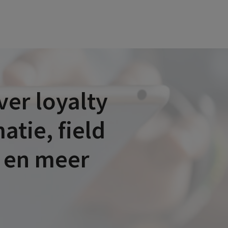
er loyalty
tie, field
 en meer