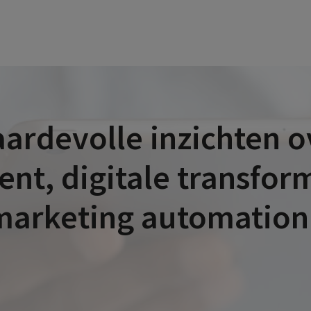
rdevolle inzichten ov
t, digitale transforma
 marketing automation