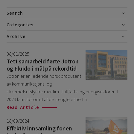
Search
Categories
Go
No categories
Archive
January 2025
1
08/01/2025
September 2024
1
Tett samarbeid førte Jotron
og Fluido i mål på rekordtid
Jotron er en ledende norsk produsent
av kommunikasjons- og
sikkerhetsutstyr for maritim-, luftfarts- og energisektoren. I
2023 fant Jotron ut at de trengte et helt n…
Read Article
18/09/2024
Effektiv innsamling for en