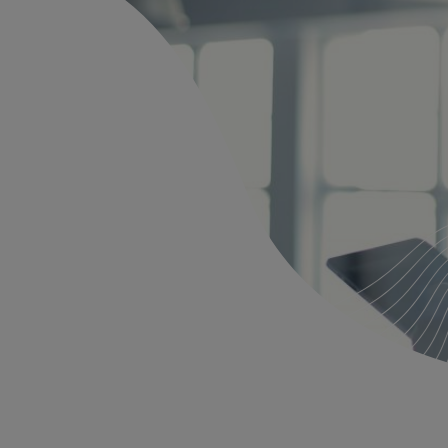
ng og
obber med de