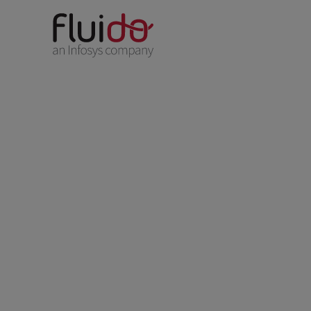
Få forfriskende m
verdi av Salesforc
investeringen din
I Fluido fokuserer vi utelukkende på