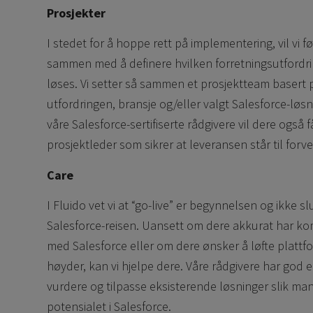
Prosjekter
I stedet for å hoppe rett på implementering, vil vi f
sammen med å definere hvilken forretningsutfordr
løses. Vi setter så sammen et prosjektteam basert 
utfordringen, bransje og/eller valgt Salesforce-løsning
våre Salesforce-sertifiserte rådgivere vil dere også 
prosjektleder som sikrer at leveransen står til forv
Care
I Fluido vet vi at “go-live” er begynnelsen og ikke s
Salesforce-reisen. Uansett om dere akkurat har k
med Salesforce eller om dere ønsker å løfte plattfo
høyder, kan vi hjelpe dere. Våre rådgivere har god 
vurdere og tilpasse eksisterende løsninger slik man
potensialet i Salesforce.