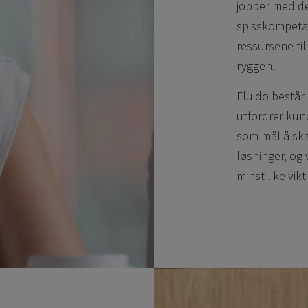
jobber med de
spisskompetan
ressursene til
ryggen.
Fluido består
utfordrer kund
som mål å ska
løsninger, og
minst like vik