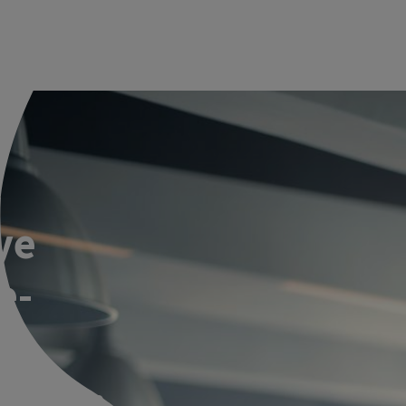
ye
e-
!
 Salesforce.