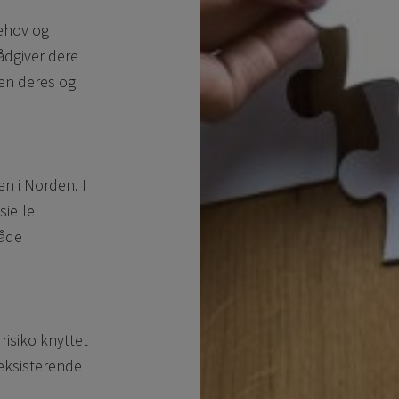
behov og
rådgiver dere
men deres og
en i Norden. I
sielle
både
risiko knyttet
 eksisterende