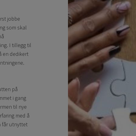
ørst jobbe
ing som skal
på
. I tillegg til
få en dedikert
entningene.
lutten på
ommet i gang
rmen til nye
erfaring med å
 får utnyttet