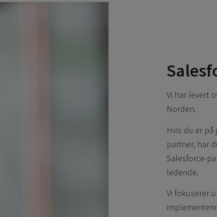
Salesf
Vi har levert 
Norden.
Hvis du er på 
partner, har d
Salesforce-par
ledende.
Vi fokuserer 
implementering