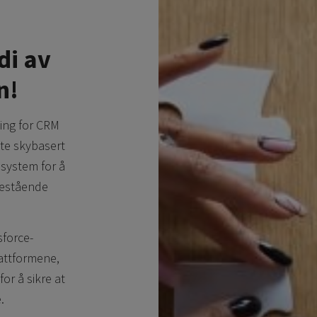
di av
n!
ning for CRM
tte skybasert
osystem for å
nestående
sforce-
lattformene,
or å sikre at
.