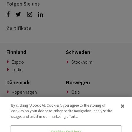
Folgen Sie uns
Zertifikate
Finnland
Schweden
Espoo
Stockholm
Turku
Dänemark
Norwegen
Kopenhagen
Oslo
Deutschland
Slowakei
By clicking “Accept All Cookies”, you agree to the storing of
cookies on your device to enhance site navigation, analyze site
München
Banská Bystrica
usage, and assist in our marketing efforts.
BeNeLux
Vereinigtes Königreich
Cookies Settings