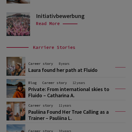
Initiativbewerbung
Read More
Karriere Stories
Career story
8 years
Laura found her path at Fluido
Blog
Career story
12 years
Private: From international skies to
Fluido – Catharina A.
Career story
11 years
Pauliina Found Her True Calling as a
Trainer – Pauliina L.
Career story
10 years