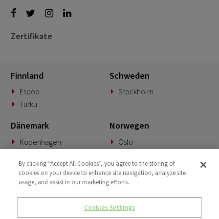
Zertifikate
Finnland
Schweden
Espoo
Stockholm
Turku
Dänemark
Norwegen
Kopenhagen
Oslo
Deutschland
Slowakei
By clicking “Accept All Cookies”, you agree to the storing of
cookies on your device to enhance site navigation, analyze site
München
Banská Bystrica
usage, and assist in our marketing efforts.
BeNeLux
Vereinigtes Königreich
Cookies Settings
Woerden
London