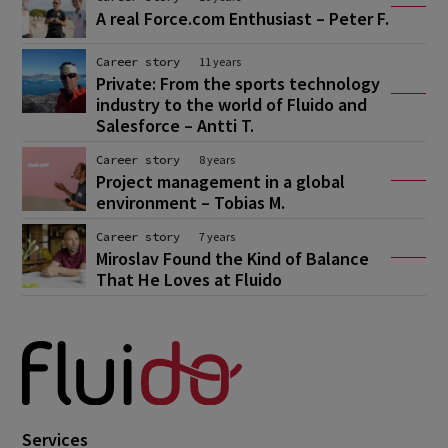
A real Force.com Enthusiast – Peter F.
Career story
11 years
Private: From the sports technology
industry to the world of Fluido and
Salesforce – Antti T.
Career story
8 years
Project management in a global
environment – Tobias M.
Career story
7 years
Miroslav Found the Kind of Balance
That He Loves at Fluido
Services