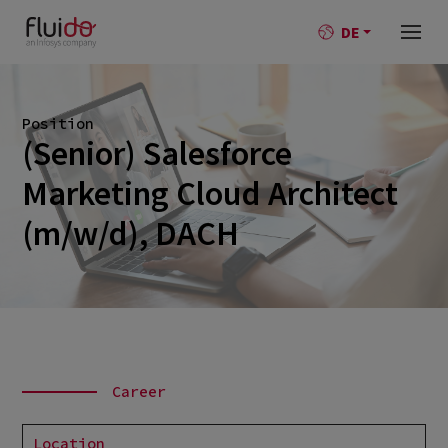
DE
Position
(Senior) Salesforce
Marketing Cloud Architect
(m/w/d), DACH
Career
Location