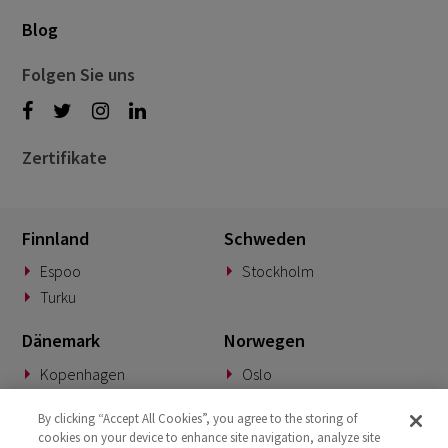
Blog
Folgen Sie uns
Zertifikate
Finnland
Schweden
Espoo
Stockholm
Turku
Dänemark
Norwegen
Kopenhagen
Oslo
Deutschland
Slowakei
By clicking “Accept All Cookies”, you agree to the storing of
cookies on your device to enhance site navigation, analyze site