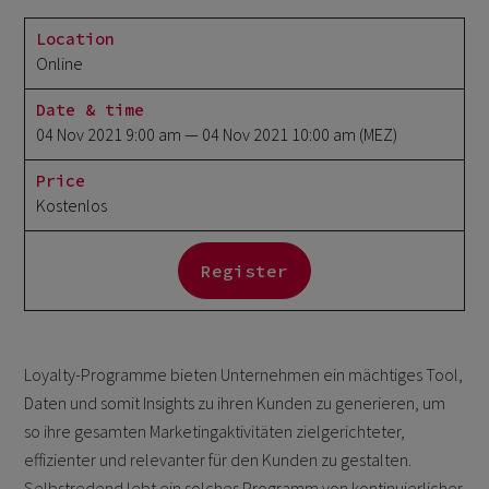
Location
Online
Date & time
04 Nov 2021 9:00 am
— 04 Nov 2021 10:00 am
(MEZ)
Price
Kostenlos
Register
Loyalty-Programme bieten Unternehmen ein mächtiges Tool,
Daten und somit Insights zu ihren Kunden zu generieren, um
so ihre gesamten Marketingaktivitäten zielgerichteter,
effizienter und relevanter für den Kunden zu gestalten.
Selbstredend lebt ein solches Programm von kontinuierlicher