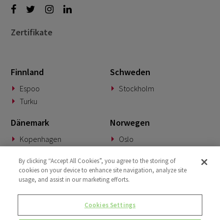
Zertifikate
Finnland
Schweden
Espoo
Stockholm
Turku
Dänemark
Norwegen
Kopenhagen
Oslo
Deutschland
Slowakei
By clicking “Accept All Cookies”, you agree to the storing of
cookies on your device to enhance site navigation, analyze site
München
Banská Bystrica
usage, and assist in our marketing efforts.
BeNeLux
Vereinigtes Königreich
Cookies Settings
Woerden
London