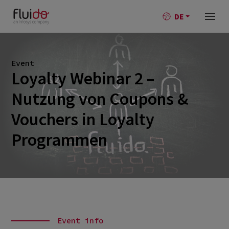
DE
Event
Loyalty Webinar 2 –
Nutzung von Coupons &
Vouchers in Loyalty
Programmen
Event info