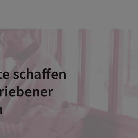
e schaffen
triebener
n