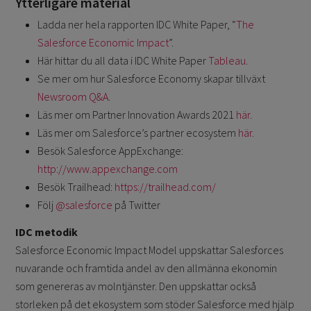
Ytterligare material
Ladda ner hela rapporten IDC White Paper, “
The
Salesforce Economic Impact
”.
Här hittar du all data i IDC White Paper
Tableau
.
Se mer om hur Salesforce Economy skapar tillväxt
Newsroom Q&A
.
Läs mer om Partner Innovation Awards 2021
här
.
Läs mer om Salesforce’s partner ecosystem
här
.
Besök Salesforce AppExchange:
http://www.appexchange.com
Besök Trailhead:
https://trailhead.com/
Följ
@salesforce
på Twitter
IDC metodik
Salesforce Economic Impact Model uppskattar Salesforces
nuvarande och framtida andel av den allmänna ekonomin
som genereras av molntjänster. Den uppskattar också
storleken på det ekosystem som stöder Salesforce med hjälp