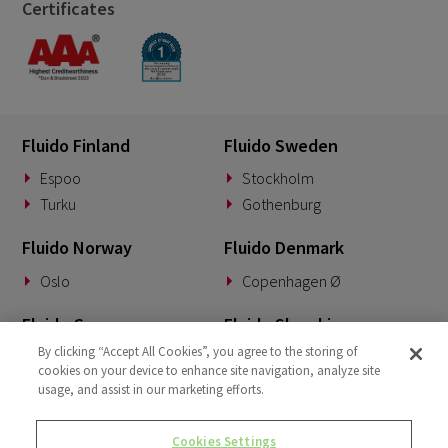
Certificates
Fluido Finland
Fluido Sweden
Espoo
Stockholm
Turku
Gothenburg
Fluido Norway
Fluido Denmark
Oslo
Copenhagen Ø
Fluido Germany
Fluido Slovakia
By clicking “Accept All Cookies”, you agree to the storing of
Munich
Banská Bystrica
cookies on your device to enhance site navigation, analyze site
usage, and assist in our marketing efforts.
Fluido Benelux
Fluido UK&I
Woerden
London
Cookies Settings