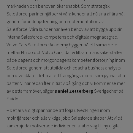
marknaden och behoven ökar snabbt. Som strategisk
Salesforce-partner hjälper vi våra kunder att nå sina affärsmål
genom förändringsledning och implementation av
Salesforce. Våra kunder har även behov av att bygga upp sin
interna Salesforce-kompetens och digitala mognadsgrad.
Volvo Cars Salesforce Academy bygger på ett samarbete
mellan Fluido och Volvo Cars, där vi tillsammans säkerställer
både dagens och morgondagens kompetensförsörjning inom
Salesforce genom att utbilda och coacha business analysts
och utvecklare. Detta är ett framgångsrecept som gynnar alla
parter. Vi har redan fler initiativ på gång och vi kommer se mer
av detta framöver, säger
Daniel Zetterberg
Sverigechef på
Fluido.
– Det är väldigt spännande att följa utvecklingen inom
molntjänster och alla viktiga jobb Salesforce skapar. Att vi då
kan erbjuda motiverade individer en snabb väg till ny digital