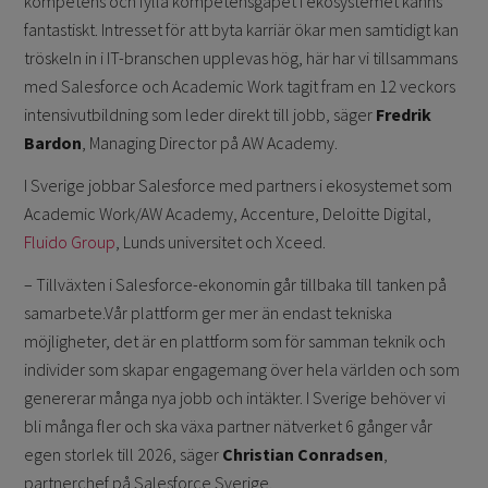
kompetens och fylla kompetensgapet i ekosystemet känns
fantastiskt. Intresset för att byta karriär ökar men samtidigt kan
tröskeln in i IT-branschen upplevas hög, här har vi tillsammans
med Salesforce och Academic Work tagit fram en 12 veckors
intensivutbildning som leder direkt till jobb, säger
Fredrik
Bardon
, Managing Director på AW Academy.
I Sverige jobbar Salesforce med partners i ekosystemet som
Academic Work/AW Academy, Accenture, Deloitte Digital,
Fluido Group
, Lunds universitet och Xceed.
– Tillväxten i Salesforce-ekonomin går tillbaka till tanken på
samarbete.Vår plattform ger mer än endast tekniska
möjligheter, det är en plattform som för samman teknik och
individer som skapar engagemang över hela världen och som
genererar många nya jobb och intäkter. I Sverige behöver vi
bli många fler och ska växa partner nätverket 6 gånger vår
egen storlek till 2026, säger
Christian Conradsen
,
partnerchef på Salesforce Sverige.