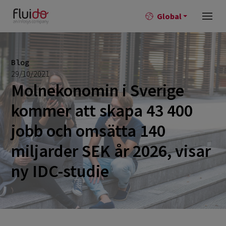
Global
Blog
29/10/2021
Molnekonomin i Sverige
kommer att skapa 43 400
jobb och omsätta 140
miljarder SEK år 2026, visar
ny IDC-studie