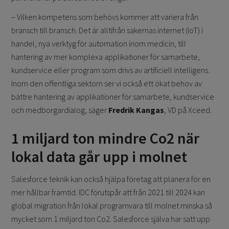
– Vilken kompetens som behövs kommer att variera från
bransch till bransch. Det är alltifrån sakernas internet (IoT) i
handel, nya verktyg för automation inom medicin, till
hantering av mer komplexa applikationer för samarbete,
kundservice eller program som drivs av artificiell intelligens.
Inom den offentliga sektorn ser vi också ett ökat behov av
bättre hantering av applikationer för samarbete, kundservice
och medborgardialog, säger
Fredrik Kangas
, VD på Xceed.
1 miljard ton mindre Co2 när
lokal data går upp i molnet
Salesforce teknik kan också hjälpa företag att planera för en
mer hållbar framtid. IDC förutspår att från 2021 till 2024 kan
global migration från lokal programvara till molnet minska så
mycket som 1 miljard ton Co2. Salesforce själva har satt upp