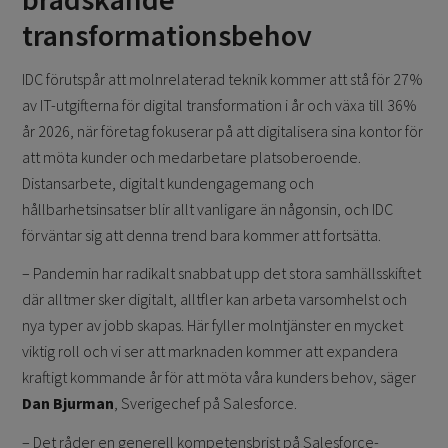
transformationsbehov
IDC förutspår att molnrelaterad teknik kommer att stå för 27%
av IT-utgifterna för digital transformation i år och växa till 36%
år 2026, när företag fokuserar på att digitalisera sina kontor för
att möta kunder och medarbetare platsoberoende.
Distansarbete, digitalt kundengagemang och
hållbarhetsinsatser blir allt vanligare än någonsin, och IDC
förväntar sig att denna trend bara kommer att fortsätta.
– Pandemin har radikalt snabbat upp det stora samhällsskiftet
där alltmer sker digitalt, alltfler kan arbeta varsomhelst och
nya typer av jobb skapas. Här fyller molntjänster en mycket
viktig roll och vi ser att marknaden kommer att expandera
kraftigt kommande år för att möta våra kunders behov, säger
Dan Bjurman
, Sverigechef på Salesforce.
– Det råder en generell kompetensbrist på Salesforce-