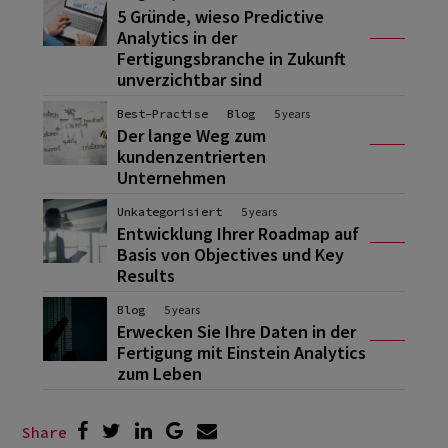
5 Gründe, wieso Predictive
Analytics in der
Fertigungsbranche in Zukunft
unverzichtbar sind
Best-Practise
Blog
5 years
Der lange Weg zum
kundenzentrierten
Unternehmen
Unkategorisiert
5 years
Entwicklung Ihrer Roadmap auf
Basis von Objectives und Key
Results
Blog
5 years
Erwecken Sie Ihre Daten in der
Fertigung mit Einstein Analytics
zum Leben
Share