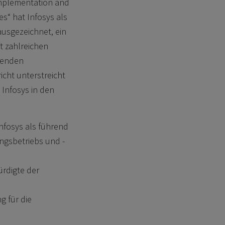
Implementation and
es“ hat Infosys als
ausgezeichnet, ein
t zahlreichen
genden
icht unterstreicht
 Infosys in den
.
Infosys als führend
ungsbetriebs und -
ürdigte der
 für die