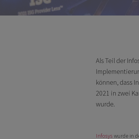
Als Teil der In
Implementierung
können, dass In
2021 in zwei Ka
wurde.
Infosys
wurde in d