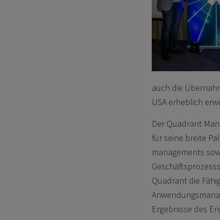
auch die Übernahme
USA erheblich erw
Der Quadrant Manag
für seine breite P
managements sowi
Geschäftsprozessst
Quadrant die Fähi
Anwendungsmanagem
Ergebnisse des E