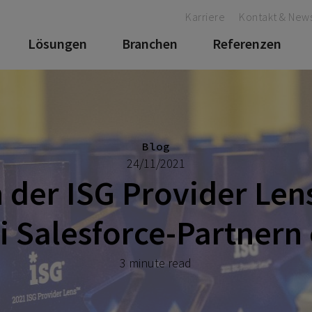
Karriere
Kontakt & News
Lösungen
Branchen
Referenzen
Blog
24/11/2021
 der ISG Provider Len
i Salesforce-Partnern 
3 minute read