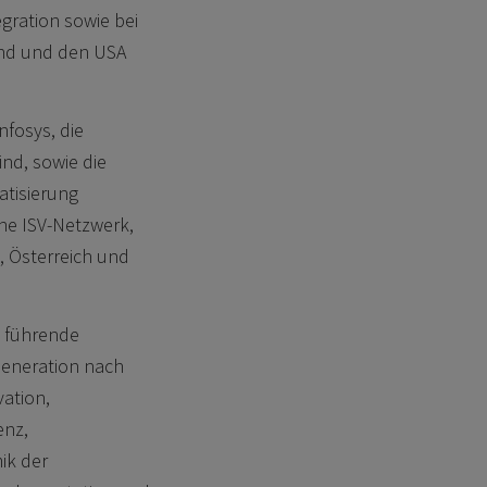
gration sowie bei
and und den USA
fosys, die
ind, sowie die
tisierung
he ISV-Netzwerk,
, Österreich und
0 führende
Generation nach
vation,
enz,
ik der