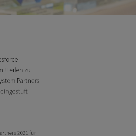
esforce-
mitteilen zu
system Partners
eingestuft
artners 2021 für