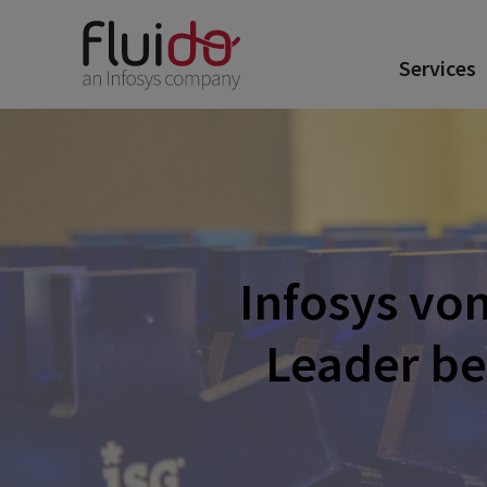
Services
Infosys von
Leader be