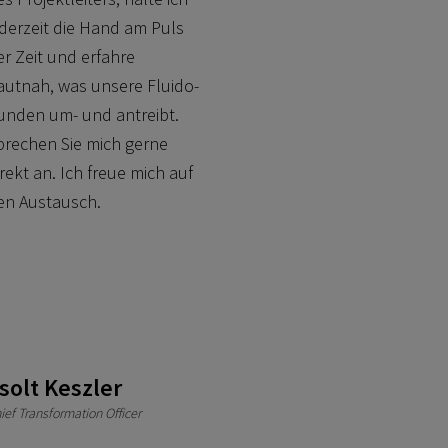
ederzeit die Hand am Puls
er Zeit und erfahre
autnah, was unsere Fluido-
unden um- und antreibt.
prechen Sie mich gerne
irekt an. Ich freue mich auf
en Austausch.
solt Keszler
ief Transformation Officer