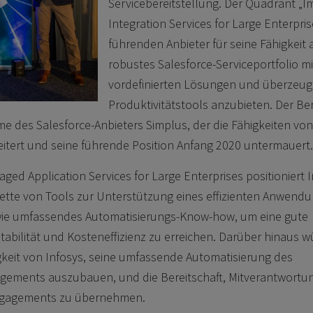
Servicebereitstellung. Der Quadrant „
Integration Services for Large Enterpris
führenden Anbieter für seine Fähigkeit 
robustes Salesforce-Serviceportfolio mi
vordefinierten Lösungen und überzeu
Produktivitätstools anzubieten. Der Ber
 des Salesforce-Anbieters Simplus, der die Fähigkeiten von
eitert und seine führende Position Anfang 2020 untermauert
ed Application Services for Large Enterprises positioniert 
alette von Tools zur Unterstützung eines effizienten Anwend
e umfassendes Automatisierungs-Know-how, um eine gute
abilität und Kosteneffizienz zu erreichen. Darüber hinaus w
gkeit von Infosys, seine umfassende Automatisierung des
ents auszubauen, und die Bereitschaft, Mitverantwortung
ngagements zu übernehmen.