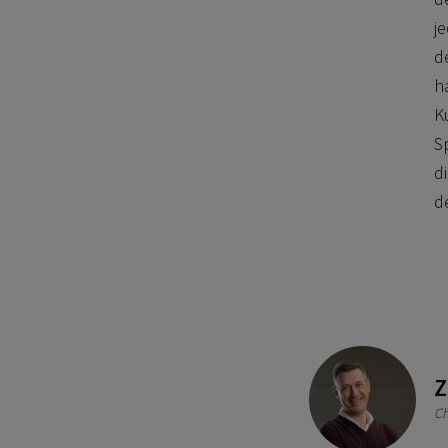
j
d
h
K
S
d
d
Z
Ch