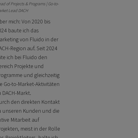
ad of Projects & Programs | Go-to-
rket Lead DACH
ber mich: Von 2020 bis
024 baute ich das
arketing von Fluido in der
ACH-Region auf. Seit 2024
ite ich bei Fluido den
ereich Projekte und
rogramme und gleichzeitig
ie Go-to-Market-Aktivitäten
m DACH-Markt.
urch den direkten Kontakt
u unseren Kunden und die
tive Mitarbeit auf
rojekten, meist in der Rolle
s Projektleiters, halte ich