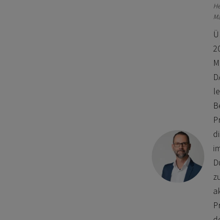
He
Ma
Ü
2
M
D
le
B
P
d
i
D
z
ak
P
de