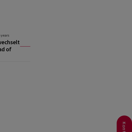
5 years
wechselt
ad of