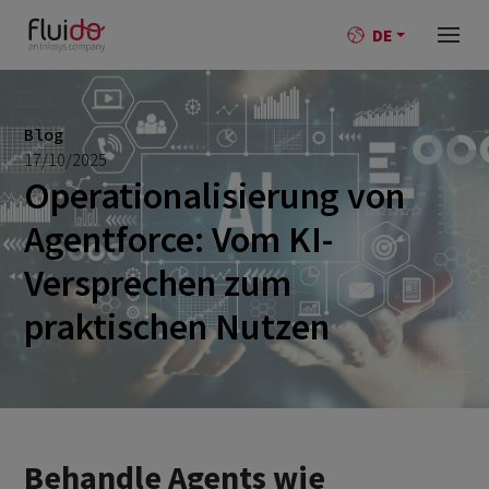
DE
Blog
17/10/2025
Operationalisierung von
Agentforce: Vom KI-
Versprechen zum
praktischen Nutzen
Behandle Agents wie