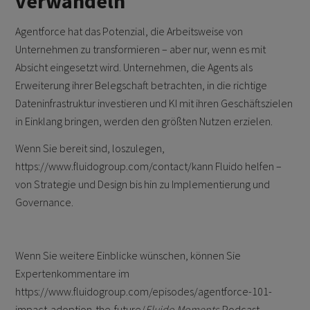
verwandeln
Agentforce hat das Potenzial, die Arbeitsweise von
Unternehmen zu transformieren – aber nur, wenn es mit
Absicht eingesetzt wird. Unternehmen, die Agents als
Erweiterung ihrer Belegschaft betrachten, in die richtige
Dateninfrastruktur investieren und KI mit ihren Geschäftszielen
in Einklang bringen, werden den größten Nutzen erzielen.
Wenn Sie bereit sind, loszulegen,
https://www.fluidogroup.com/contact/
kann Fluido helfen
–
von Strategie und Design bis hin zu Implementierung und
Governance.
Wenn Sie weitere Einblicke wünschen, können Sie
Expertenkommentare im
https://www.fluidogroup.com/episodes/agentforce-101-
impact-adoption-the-future/
Fluido Moments
-Podcast