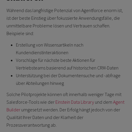
Während das langfristige Potenzial von Agentforce enorm ist,
ist der beste Einstieg über fokussierte Anwendungsfälle, die
unmittelbare Probleme lösen und Vertrauen schaffen.
Beispiele sind:
Erstellung von Wissensartikeln nach
Kundendienstinteraktionen
Vorschläge für nächste beste Aktionen für
Vertriebsteams basierend auf historischen CRM-Daten
Unterstützung bei der Dokumentensuche und -abfrage
über Abteilungen hinweg
Solche Pilotprojekte können oft innerhalb weniger Tage mit
Salesforce-Tools wie der
Einstein Data Library
und dem
Agent
Builder
umgesetzt werden. Der Erfolg hängt jedoch von der
Qualität Ihrer Daten und der Klarheit der
Prozessverantwortung ab.