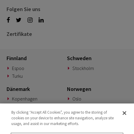
Folgen Sie uns
Zertifikate
Finnland
Schweden
Espoo
Stockholm
Turku
Dänemark
Norwegen
Kopenhagen
Oslo
Deutschland
Slowakei
By clicking “Accept All Cookies”, you agree to the storing of
cookies on your device to enhance site navigation, analyze site
München
Banská Bystrica
usage, and assist in our marketing efforts.