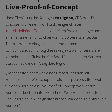
Live-Proof-of-Concept
Linda Thyrén und ihr Kollege
Leo Pignon
, CDO bei IHM,
schlossen sich einem von Fluido eingerichteten
interdisziplinären Team
an, das einen Projektmanager und
einen erfahrenen Entwickler von Fluido bereitstellte. Das
Team arbeitete ein ganzes Jahr eng zusammen.
„Ein Schlüssel zum Erfolg dieses Projekts war, unsere Ziele
gemeinsam mit Fluido in eine Spezifikation für den Martech-
Stack umzuwandeln“, sagt Leo Pignon.
„Der nächste Schritt war, einen Umsetzungsplan mit
kontinuierlicher Wertschöpfung als Prinzip zu erstellen, wobei
für jeden Bereich ein Live-Proof-of-Concept verwendet
wurde. Dadurch konnten wir schnell Werkzeuge bereitstellen
und unsere neuen Fähigkeiten nutzen, während sie entwickelt
wurden.”