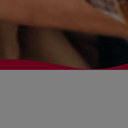
Fluido bringt die
Studienverwaltung ins 21.
Jahundert
Sieben dänische Universitäten gehen gemeinsam den
nächsten Schritt in der digitalen Transformation: Ein neues,
zukunftsweisendes IT-System wird die bisherige