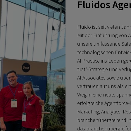
Fluidos Age
Fluido ist seit vielen J
Mit der Einführung von A
unsere umfassende Sales
technologischen Entwick
AI Practice ins Leben ger
first“-Strategie und verf
AI Associates sowie über 
vertrauen auf uns als e
Weg in eine neue, spann
erfolgreiche Agentforce-
Marketing, Analytics, R
branchenübergreifend i
das branchenübergreife