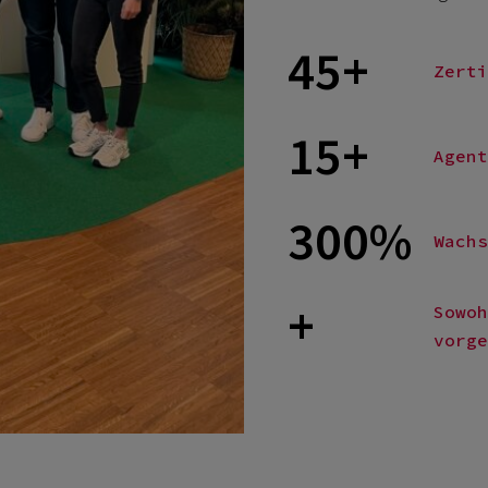
45+
Zerti
15+
Agent
300%
Wachs
+
Sowoh
vorge