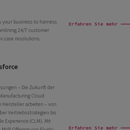
 your business to harness
Erfahren Sie mehr
eamlining 24/7 customer
x case resolutions.
sforce
sungen – Die Zukunft der
 Manufacturing Cloud
e Hersteller arbeiten – von
ber Vertriebsstrategien bis
e Experience (CLM). Mit
Erfahren Sie mehr
 MVP Offering von Fluido