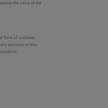
ximize the value of the
nd think of customer
lly exclusive or less
solutions.