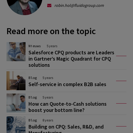
robin.hol@fluidogroup.com
Read more on the topic
Nieuws
5 years
Salesforce CPQ products are Leaders
in Gartner’s Magic Quadrant for CPQ
solutions
Blog
5 years
Self-service in complex B2B sales
Blog
5 years
How can Quote-to-Cash solutions
boost your bottom line?
Blog
8 years
Building on CPQ: Sales, R&D, and
Manufacturing