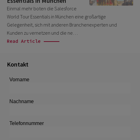
Essentials in München
February 2022
3
Einmal mehr boten die Salesforce
January 2022
1
World Tour Essentials in München eine großartige
Gelegenheit, sich mit anderen Branchenexperten und
December 2021
1
Kunden zu vernetzen und die ne…
November 2021
1
Read Article
October 2021
2
September 2021
4
Kontakt
August 2021
5
July 2021
1
June 2021
1
May 2021
1
March 2021
3
February 2021
2