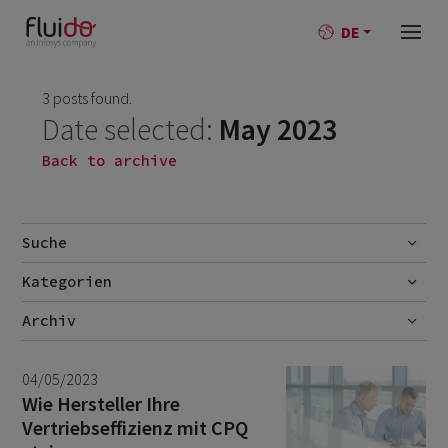
DE
3 posts found.
Date selected:
May 2023
Back to archive
Suche
Kategorien
Go
AI
Archiv
Best-Practise
July 2026
1
04/05/2023
Blog
June 2026
1
Wie Hersteller Ihre
Vertriebseffizienz mit CPQ
Branchen
October 2025
1