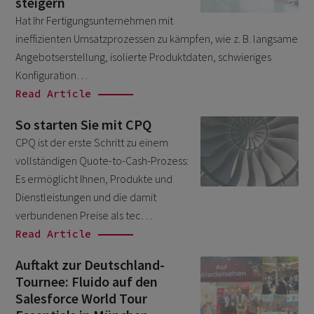
steigern
Salesforce
August 2025
1
Hat Ihr Fertigungsunternehmen mit
Unkategorisiert
ineffizienten Umsatzprozessen zu kämpfen, wie z. B. langsame
November 2023
6
Angebotserstellung, isolierte Produktdaten, schwieriges
October 2023
6
Konfiguration…
July 2023
Read Article
6
May 2023
3
So starten Sie mit CPQ
March 2023
CPQ ist der erste Schritt zu einem
1
vollständigen Quote-to-Cash-Prozess:
September 2022
1
Es ermöglicht Ihnen, Produkte und
August 2022
2
Dienstleistungen und die damit
verbundenen Preise als tec…
July 2022
3
Read Article
June 2022
3
Auftakt zur Deutschland-
May 2022
1
Tournee: Fluido auf den
April 2022
Salesforce World Tour
1