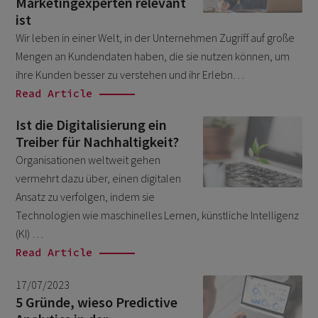
Marketingexperten relevant
Salesforce
August 2025
1
ist
Wir leben in einer Welt, in der Unternehmen Zugriff auf große
Unkategorisiert
November 2023
6
Mengen an Kundendaten haben, die sie nutzen können, um
October 2023
6
ihre Kunden besser zu verstehen und ihr Erlebn…
July 2023
Read Article
6
May 2023
3
Ist die Digitalisierung ein
Treiber für Nachhaltigkeit?
March 2023
1
Organisationen weltweit gehen
September 2022
1
vermehrt dazu über, einen digitalen
August 2022
Ansatz zu verfolgen, indem sie
2
Technologien wie maschinelles Lernen, künstliche Intelligenz
July 2022
3
(KI) …
June 2022
3
Read Article
May 2022
1
17/07/2023
April 2022
5 Gründe, wieso Predictive
1