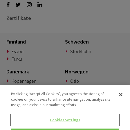
Zertifikate
Finnland
Schweden
Espoo
Stockholm
Turku
Dänemark
Norwegen
Kopenhagen
Oslo
Deutschland
Slowakei
By clicking “Accept All Cookies”, you agree to the storing of
cookies on your device to enhance site navigation, analyze site
München
Banská Bystrica
usage, and assist in our marketing efforts.
BeNeLux
Vereinigtes Königreich
Cookies Settings
Woerden
London