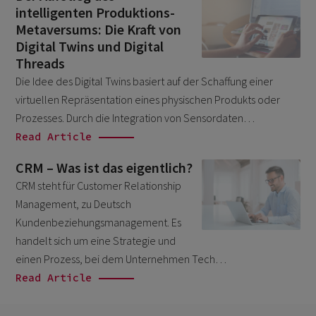
December 2020
2
intelligenten Produktions-
November 2020
Metaversums: Die Kraft von
1
Digital Twins und Digital
March 2020
1
Threads
April 2019
Die Idee des Digital Twins basiert auf der Schaffung einer
1
virtuellen Repräsentation eines physischen Produkts oder
Prozesses. Durch die Integration von Sensordaten…
Read Article
CRM – Was ist das eigentlich?
CRM steht für Customer Relationship
Management, zu Deutsch
Kundenbeziehungsmanagement. Es
handelt sich um eine Strategie und
einen Prozess, bei dem Unternehmen Tech…
Read Article