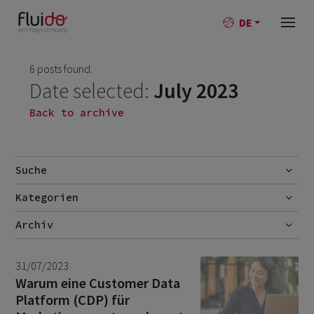
DE
6 posts found.
Date selected:
July 2023
Back to archive
Suche
Kategorien
Go
AI
Archiv
Best-Practise
July 2026
1
31/07/2023
Blog
June 2026
1
Warum eine Customer Data
Platform (CDP) für
Branchen
October 2025
1