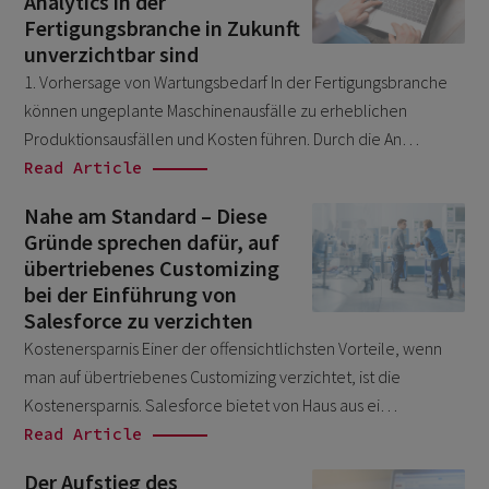
Analytics in der
February 2022
3
Fertigungsbranche in Zukunft
unverzichtbar sind
January 2022
1
1. Vorhersage von Wartungsbedarf In der Fertigungsbranche
December 2021
1
können ungeplante Maschinenausfälle zu erheblichen
November 2021
1
Produktionsausfällen und Kosten führen. Durch die An…
Read Article
October 2021
2
September 2021
Nahe am Standard – Diese
4
Gründe sprechen dafür, auf
August 2021
5
übertriebenes Customizing
July 2021
bei der Einführung von
1
Salesforce zu verzichten
June 2021
1
Kostenersparnis Einer der offensichtlichsten Vorteile, wenn
May 2021
1
man auf übertriebenes Customizing verzichtet, ist die
Kostenersparnis. Salesforce bietet von Haus aus ei…
March 2021
3
Read Article
February 2021
2
Der Aufstieg des