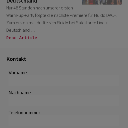
Deutschland
February 2022
3
Nur 48 Stunden nach unserer ersten
January 2022
1
Warm-up-Party folgte die nächste Premiere für Fluido DACH.
Zum ersten mal durfte sich Fluido bei Salesforce Live in
December 2021
1
Deutschland …
November 2021
1
Read Article
October 2021
2
September 2021
4
Kontakt
August 2021
5
July 2021
1
June 2021
1
May 2021
1
March 2021
3
February 2021
2