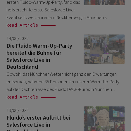
ersten Fluido-Warm-Up-Party, fand das
Salesforce
August 2025
1
heiß ersehnte erste Salesforce Live-
Unkategorisiert
November 2023
Event seit zwei Jahren am Nockherberg in München s…
6
Read Article
October 2023
6
July 2023
14/06/2022
6
Die Fluido Warm-Up-Party
May 2023
3
bereitet die Bühne für
Salesforce Live in
March 2023
1
Deutschland
September 2022
1
Obwohl das Münchner Wetter nicht ganz den Erwartungen
August 2022
entsprach, nahmen 35 Personen an unserer Warm-Up-Party
2
auf der Dachterrasse des Fluido DACH-Büros in München…
July 2022
3
Read Article
June 2022
3
13/06/2022
May 2022
1
Fluido’s erster Auftritt bei
April 2022
Salesforce Live in
1