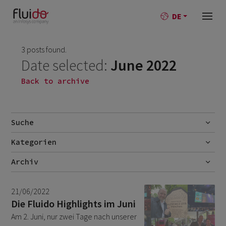
DE
3 posts found.
Date selected:
June 2022
Back to archive
Suche
Kategorien
Go
AI
Archiv
Best-Practise
July 2026
1
21/06/2022
Blog
June 2026
1
Die Fluido Highlights im Juni
Branchen
Am 2. Juni, nur zwei Tage nach unserer
October 2025
1