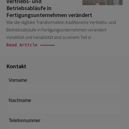
Vertriebs- und
Salesforce
August 2025
1
Betriebsabläufe in
Fertigungsunternehmen verändert
Unkategorisiert
November 2023
6
Wie die digitale Transformation traditionelle Vertriebs- und
October 2023
6
Betriebsabläufe in Fertigungsunternehmen verändert
Volatilität und Variabilität sind zu einem Teil d…
July 2023
6
Read Article
May 2023
3
March 2023
1
Kontakt
September 2022
1
August 2022
2
July 2022
3
June 2022
3
May 2022
1
April 2022
1