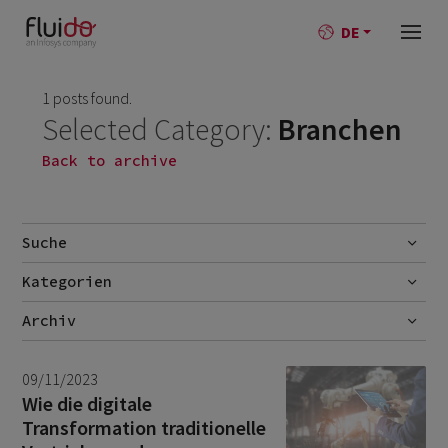
DE
1 posts found.
Selected Category:
Branchen
Back to archive
Suche
Kategorien
Go
AI
Archiv
Best-Practise
July 2026
1
09/11/2023
Blog
June 2026
1
Wie die digitale
Transformation traditionelle
Branchen
October 2025
1