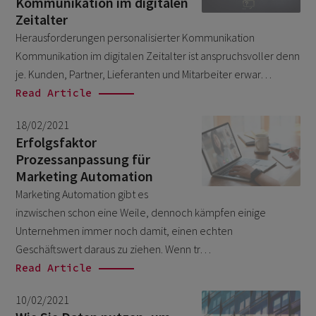
Kommunikation im digitalen
Salesforce
August 2025
1
Zeitalter
Herausforderungen personalisierter Kommunikation
Unkategorisiert
November 2023
6
Kommunikation im digitalen Zeitalter ist anspruchsvoller denn
October 2023
6
je. Kunden, Partner, Lieferanten und Mitarbeiter erwar…
July 2023
Read Article
6
May 2023
3
18/02/2021
Erfolgsfaktor
March 2023
1
Prozessanpassung für
September 2022
1
Marketing Automation
Marketing Automation gibt es
August 2022
2
inzwischen schon eine Weile, dennoch kämpfen einige
July 2022
3
Unternehmen immer noch damit, einen echten
June 2022
Geschäftswert daraus zu ziehen. Wenn tr…
3
Read Article
May 2022
1
April 2022
10/02/2021
1