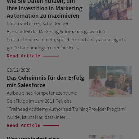
Wie Sie Daten nutzen, um
February 2022
3
Ihre Investition in Marketing
Automation zu maximieren
January 2022
1
Daten sind ein entscheidender
December 2021
1
Bestandteil der Marketing Automation geworden.
November 2021
1
Unternehmen sammeln, speichern und analysieren täglich
große Datenmengen über ihre Ku…
October 2021
2
Read Article
September 2021
4
08/12/2020
August 2021
5
Das Geheimnis für den Erfolg
July 2021
mit Salesforce
1
Aufbau eines Kompetenzzentrums
June 2021
1
Seit Fluido im Jahr 2011 Teil des
May 2021
1
“Trailhead Academy Authorized Training Provider Program”
March 2021
wurde, ist uns klar, dass Unter…
3
Read Article
February 2021
2
Was verhindert eine