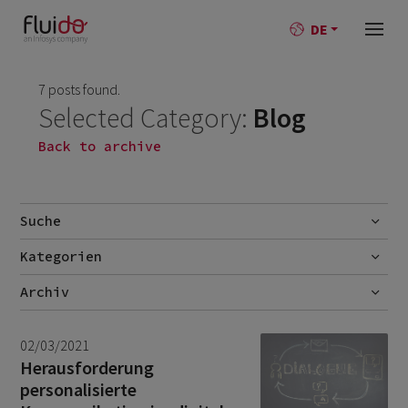
DE
7 posts found.
Selected Category:
Blog
Back to archive
Suche
Kategorien
Go
AI
Archiv
Best-Practise
July 2026
1
02/03/2021
Blog
June 2026
1
Herausforderung
personalisierte
Branchen
October 2025
1