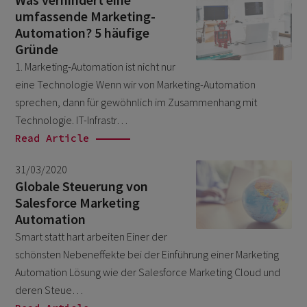
December 2020
2
umfassende Marketing-
November 2020
1
Automation? 5 häufige
Gründe
March 2020
1
1. Marketing-Automation ist nicht nur
April 2019
1
eine Technologie Wenn wir von Marketing-Automation
sprechen, dann für gewöhnlich im Zusammenhang mit
Technologie. IT-Infrastr…
Read Article
31/03/2020
Globale Steuerung von
Salesforce Marketing
Automation
Smart statt hart arbeiten Einer der
schönsten Nebeneffekte bei der Einführung einer Marketing
Automation Lösung wie der Salesforce Marketing Cloud und
deren Steue…